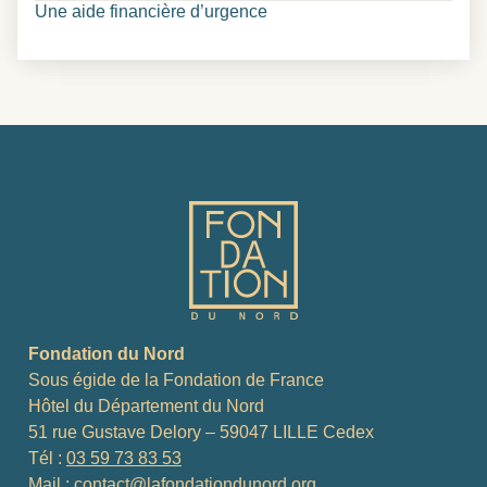
Une aide financière d’urgence
Fondation du Nord
Sous égide de la Fondation de France
Hôtel du Département du Nord
51 rue Gustave Delory – 59047 LILLE Cedex
Tél :
03 59 73 83 53
Mail :
contact@lafondationdunord.org