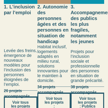
1. L'inclusion
2. Autonomie
3.
par l'emploi
des
Accompagneme
personnes
des publics
âgées et des
les plus
personnes en
fragiles,
situation de
notamment
handicap
les jeunes
Habitat inclusif,
Levée des freins,
logements
Projets pour
émergence de
adaptés en
l’inclusion
nouveaux
milieu rural,
sociale et
modèles pour
solutions
professionnelle
l’inclusion des
innovantes pour
des personnes
personnes
le maintien à
en situation de
éloignées de
domicile.
grande précarité.
l’emploi.
34 projets
38 projets
26 projets
accompagnés
accompagnés
accompagnés
Voir tous
Voir tous
Voir tous
les projets
les projets
les projets
:
: Publics